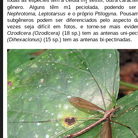
1
gênero.
Alguns têm
m1 peciolada
, podendo ser
Nephrotoma,
Leptotarsus
e o próprio
Ptilogyna
. Pousam
subgêneros podem ser diferenciados pelo aspecto d
vezes seja difícil em fotos, e torne-se mais eviden
Ozodicera (Ozodicera)
(18 sp.) tem as antenas uni-pe
(Dihexaclonus)
(15 sp.) tem as antenas bi-pectinadas.