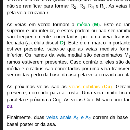
não se ramificar para formar R
, R
, R
e R
. As veias
2
3
4
5
pela veia cruzada
r
.
As veias em verde formam a
média (
M
)
. Este se ra
superior e um inferior, e estes podem ou não ser rami
são frequentemente conectados por uma veia transv
fechada (a célula discal
D
). Este é um marco important
estiver presente, sabe-se que as veias mediais for
inferior. Os ramos da veia medial são denominados M
ramos estiverem presentes. Caso contrário, eles são 
média e o radius são conectados por uma veia transve
ser unidas perto da base da asa pela veia cruzada arcul
As próximas veias são as
veias cubitais (
Cu
)
. Geral
presente, correndo para a costa. Uma veia muito fina
paralela e próxima a Cu
. As veias Cu e M são conecta
1
cu
.
Finalmente, duas
veias anais A
e A
correm da base 
1
2
basal posterior da asa.