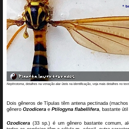
Nephrotoma
, detalhes na venação alar úteis na identificação, veja mais detalhes no text
Dois gêneros de Típulas têm
antena pectinada (machos
gênero
Ozodicera
e
Ptilogyna flabellifera
, bastante úti
Ozodicera
(33 sp.) é um gênero bastante comum, al
todas as espécies
têm a célula m
séssil
, outra caracte