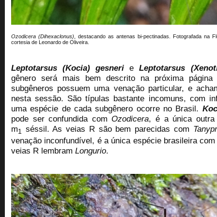
Ozodicera (Dihexaclonus)
, destacando as antenas bi-pectinadas. Fotografada na Fl
cortesia de Leonardo de Oliveira.
Leptotarsus (
Kocia
) gesneri
e
Leptotarsus (
Xenot
gênero será mais bem descrito na próxima página 
subgêneros possuem uma venação particular, e acha
nesta sessão. São típulas bastante incomuns, com i
uma espécie de cada subgênero ocorre no Brasil.
Koc
pode ser confundida com
Ozodicera
, é a única outra
m
séssil
. As veias R são bem parecidas com
Tanyp
1
venação inconfundível, é a única espécie brasileira co
veias R lembram
Longurio
.