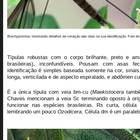
Brachypremna
, mostrando detalhes da venação alar úteis na sua identificação.
Foto d
Típulas robustas com o corpo brilhante, preto e am
brasileiras), inconfundíveis. Pousam com asas fe
identificação é simples baseada somente na cor, sinais
longa,
verticilada e de aspecto espiralado,
e abdômen cu
É a única típula com veia bm-cu (
Maekistocera
també
Chaves mencionam a veia Sc terminando oposto à or
funcionar nas espécies brasileiras. Rs curta, célula
lembrando um pouco
Ozodicera
. Célula dm é um parale