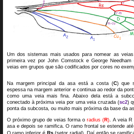
Um dos sistemas mais usados para nomear as veias 
primeira vez por John Comstock e George Needham e
veias em grupos que são codificados por cores no exem
Na margem principal da asa está a costa (
C
) que 
espessa na margem anterior e continua ao redor da pon
como uma veia mais fina. Abaixo dela está a subco
conectado à próxima veia por uma veia cruzada (
sc2
) 
ponta da subcosta, ou muito mais próxima da base da a
O próximo grupo de veias forma o
radius (
R
)
. A veia R
asa e depois se ramifica. O ramo frontal se estende at
O ramo inferior é
Rs
(setor radial). Daí então se ramifi