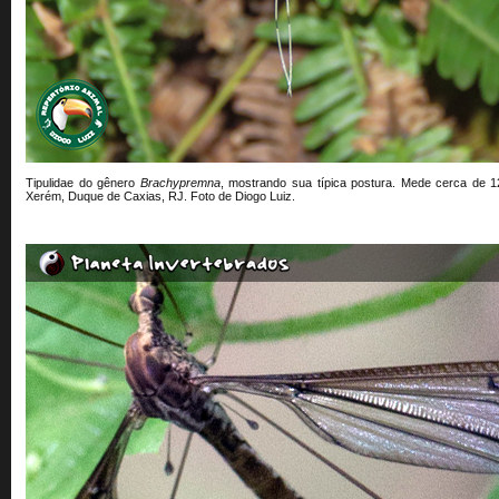
Tipulidae do gênero
Brachypremna
, mostrando sua típica postura. Mede cerca de 1
Xerém, Duque de Caxias, RJ.
Foto de
Diogo Luiz
.