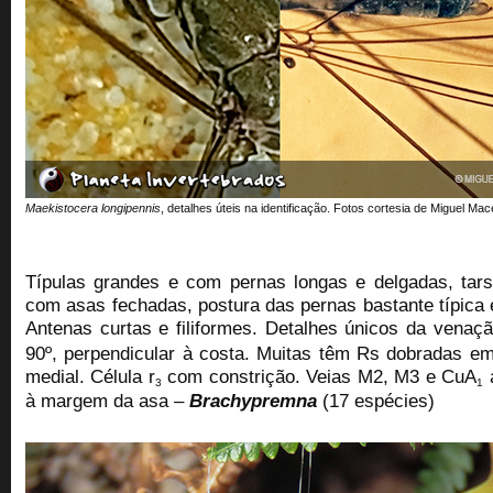
Maekistocera longipennis
, detalhes úteis na identificação. Fotos cortesia de Miguel Ma
Típulas grandes e com pernas longas e delgadas, tar
com asas fechadas, postura das pernas bastante típica e
Antenas curtas e filiformes. Detalhes únicos da venaç
90º, perpendicular à costa. Muitas têm Rs dobradas em
medial.
Célula r
com constrição.
Veias M2, M3 e CuA
a
3
1
à margem da asa –
Brachypremna
(17 espécies)