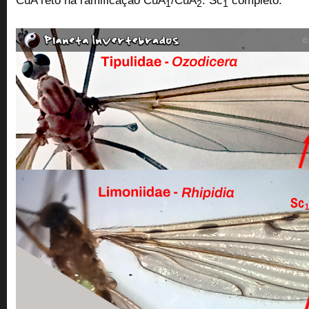
CuA reto na ramificação CuA
/CuA
. Sc
completo.
1
2
1