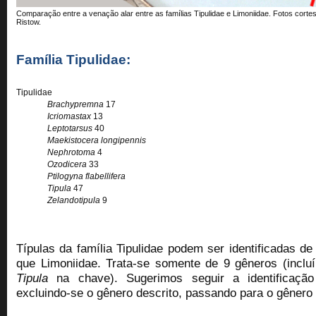
Comparação entre a venação alar entre as famílias Tipulidae e Limoniidae. Fotos cor
Ristow.
Família Tipulidae:
Tipulidae
Brachypremna
17
Icriomastax
13
Leptotarsus
40
Maekistocera longipennis
Nephrotoma
4
Ozodicera
33
Ptilogyna flabellifera
Tipula
47
Zelandotipula
9
Típulas da família Tipulidae podem ser identificadas 
que Limoniidae. Trata-se somente de 9 gêneros (incl
Tipula
na chave). Sugerimos seguir a identificaçã
excluindo-se o gênero descrito, passando para o gênero 