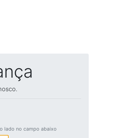
ança
nosco.
ao lado no campo abaixo