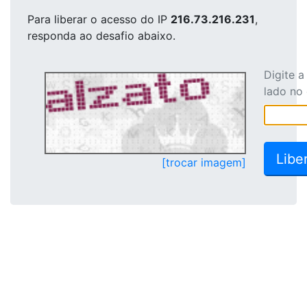
Para liberar o acesso
do IP
216.73.216.231
,
responda ao desafio abaixo.
Digite 
lado no
[trocar imagem]