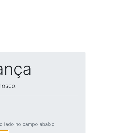
ança
nosco.
ao lado no campo abaixo